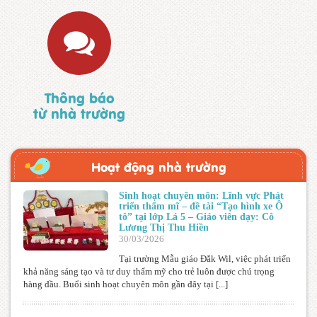
Thông báo
từ nhà trường
Hoạt động nhà trường
Sinh hoạt chuyên môn: Lĩnh vực Phát
triển thẩm mĩ – đề tài “Tạo hình xe Ô
tô” tại lớp Lá 5 – Giáo viên dạy: Cô
Lương Thị Thu Hiền
30/03/2026
Tại trường Mẫu giáo Đắk Wil, việc phát triển
khả năng sáng tạo và tư duy thẩm mỹ cho trẻ luôn được chú trọng
hàng đầu. Buổi sinh hoạt chuyên môn gần đây tại [...]