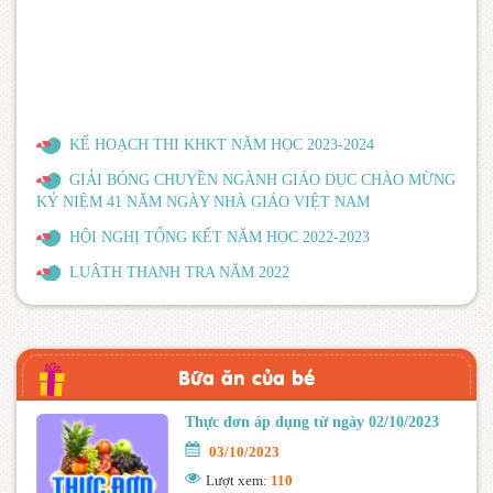
KẾ HOẠCH THI KHKT NĂM HỌC 2023-2024
GIẢI BÓNG CHUYỀN NGÀNH GIÁO DỤC CHÀO MỪNG
KỶ NIỆM 41 NĂM NGÀY NHÀ GIÁO VIỆT NAM
HỘI NGHỊ TỔNG KẾT NĂM HỌC 2022-2023
LUÂTH THANH TRA NĂM 2022
BỘ GIÁO DỤC VÀ ĐÀO TẠO BÃI BỎ MỘT SỐ THÔNG
TƯ
Quyết định công khai quyết toán thu chi NSNN năm 2022
Bữa ăn của bé
THỰC HIỆN CÁC KHOẢN THU NĂM HỌC 2022-2023
Thực đơn áp dụng từ ngày 02/10/2023
HƯỚNG DẪN XÉT TỐT NGHIỆP THCS NĂM HỌC 2021-
2022
03/10/2023
BÁO CÁO TỔNG KẾT NĂM HỌC 2021-2022
Lượt xem:
110