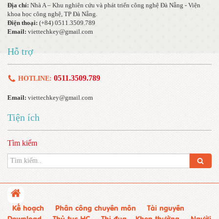
Địa chỉ:
Nhà A – Khu nghiên cứu và phát triển công nghệ Đà Nẵng - Viện
khoa học công nghệ, TP Đà Nẵng.
Điện thoại:
(+84) 0511.3509.789
Email:
viettechkey@gmail.com
Hỗ trợ
0511.3509.789
HOTLINE:
Email:
viettechkey@gmail.com
Tiện ích
Tìm kiếm
Kế hoạch
Phân công chuyên môn
Tài nguyên
Download
Thủ tục HC
Thi đua – Khen thưởng
Người